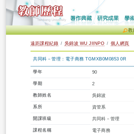
教
遠距課程紀錄
吳錦波 WU JIINPO
個人網頁
共同科－管理：電子商務 TGMXB0M0853 0R
學年
90
學期
2
教師姓名
吳錦波
系所
資管系
開課班級
共同科－管理
課程名稱
電子商務