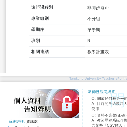
遠距課程別
非同步遠距
專業組別
不分組
學期序
單學期
班別
R
相關連結
教學計畫表
Tamkang University Teacher ePortfo
教師歷程問與答:
Q: 開放給何種身份
A: 目前開放給淡江
使用。
Q: 資料不完整(正確)
A: 教師歷程系統介
系統維護:
資訊處
含某些「CSV匯入