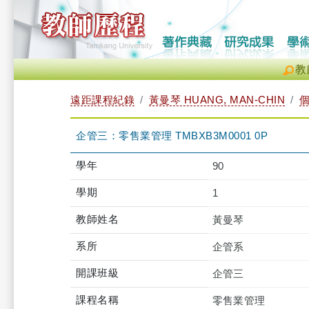
教
遠距課程紀錄
黃曼琴 HUANG, MAN-CHIN
企管三：零售業管理 TMBXB3M0001 0P
學年
90
學期
1
教師姓名
黃曼琴
系所
企管系
開課班級
企管三
課程名稱
零售業管理