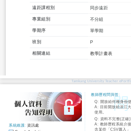
遠距課程別
同步遠距
專業組別
不分組
學期序
單學期
班別
P
相關連結
教學計畫表
Tamkang University Teacher ePortfo
教師歷程問與答:
Q: 開放給何種身份
A: 目前開放給淡江
使用。
Q: 資料不完整(正確)
A: 教師歷程系統介
系統維護:
資訊處
含某些「CSV匯入