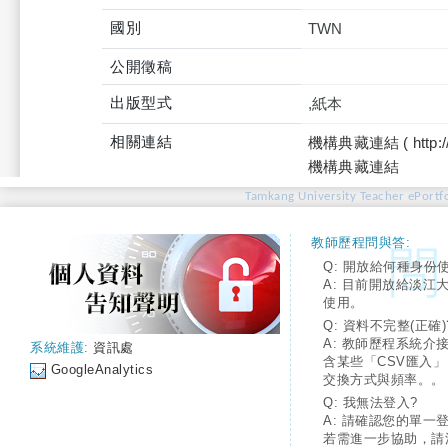
國別
TWN
公開徵稿
出版型式
,紙本
相關連結
機構典藏連結 ( http://tku
機構典藏連結
Tamkang University Teacher ePortfo
教師歷程問與答:
Q: 開放給何種身份
A: 目前開放給淡江
使用。
Q: 資料不完整(正確)
A: 教師歷程系統介
系統維護:
資訊處
含某些「CSV匯入
GoogleAnalytics
交換方式與頻率。。
Q: 我無法登入?
A: 請確認您的單一
若需進一步協助，請