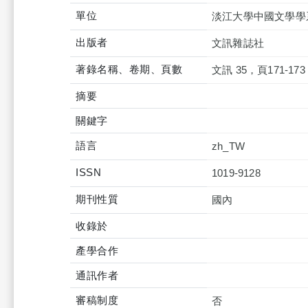
單位
淡江大學中國文學學
出版者
文訊雜誌社
著錄名稱、卷期、頁數
文訊 35，頁171-173
摘要
關鍵字
語言
zh_TW
ISSN
1019-9128
期刊性質
國內
收錄於
產學合作
通訊作者
審稿制度
否