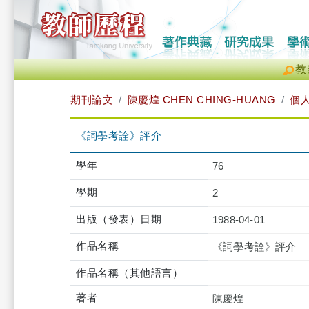
教
期刊論文
陳慶煌 CHEN CHING-HUANG
個
《詞學考詮》評介
學年
76
學期
2
出版（發表）日期
1988-04-01
作品名稱
《詞學考詮》評介
作品名稱（其他語言）
著者
陳慶煌