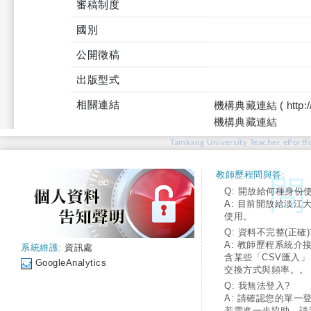
審稿制度
國別
公開徵稿
出版型式
相關連結
機構典藏連結 ( http://tku
機構典藏連結
Tamkang University Teacher ePortfo
教師歷程問與答:
Q: 開放給何種身份
A: 目前開放給淡江
使用。
Q: 資料不完整(正確)
A: 教師歷程系統介
系統維護:
資訊處
含某些「CSV匯入
GoogleAnalytics
交換方式與頻率。。
Q: 我無法登入?
A: 請確認您的單一
若需進一步協助，請