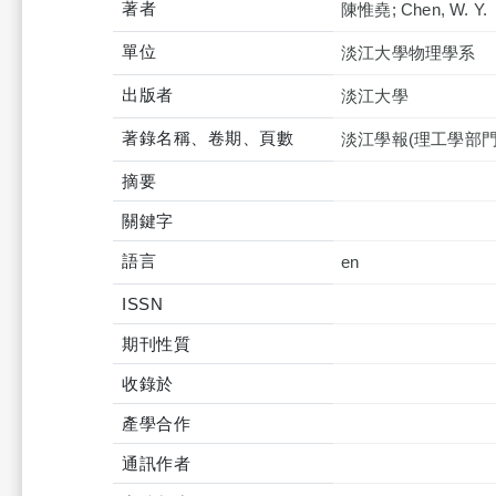
著者
陳惟堯; Chen, W. Y.
單位
淡江大學物理學系
出版者
淡江大學
著錄名稱、卷期、頁數
淡江學報(理工學部門)=Tamk
摘要
關鍵字
語言
en
ISSN
期刊性質
收錄於
產學合作
通訊作者