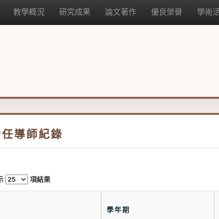
教學概況
研究成果
論文著作
優良榮譽
學術
擔任導師紀錄
示
項結果
#
學年期