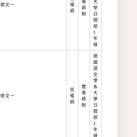
導
大
德文一
導
師
學
師
制
日
間
部
1
年
級
德
國
語
文
學
雙
系
班
導
大
德文一
導
師
學
師
制
日
間
部
1
年
級