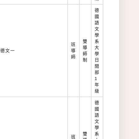
德
國
語
文
學
雙
系
班
導
大
德文一
導
師
學
師
制
日
間
部
1
年
級
德
國
語
文
學
雙
系
班