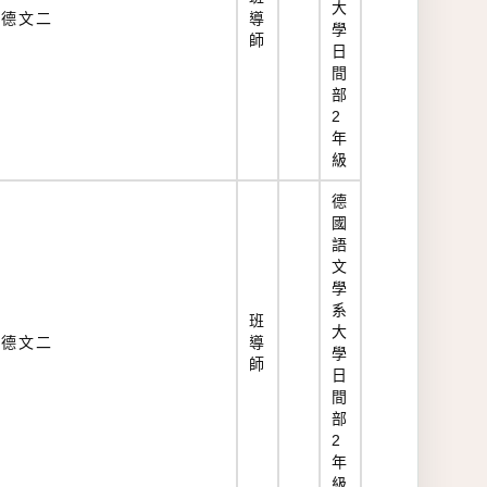
大
德文二
導
學
師
日
間
部
2
年
級
德
國
語
文
學
系
班
大
德文二
導
學
師
日
間
部
2
年
級