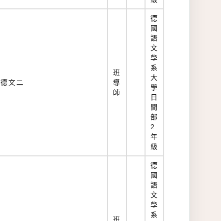
德
國
語
文
學
系
班
大
德文二
導
學
師
日
間
部
2
年
級
德
國
語
文
學
系
班