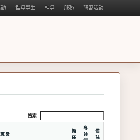
活動
指導學生
輔導
服務
研習活動
搜索:
導
擔
備
班級
師
任
註