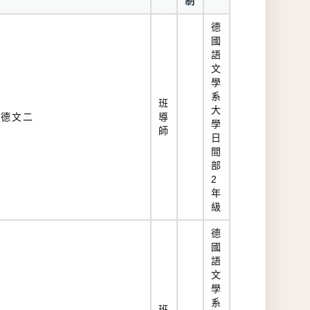
制
德
國
語
文
學
系
班
大
德文二
導
學
師
日
間
部
2
年
級
德
國
語
文
學
系
班