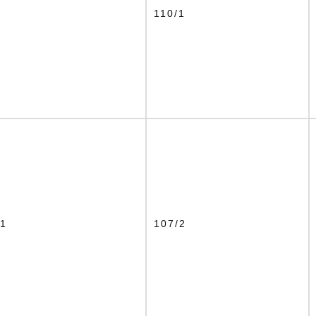
8
110/1
11
107/2