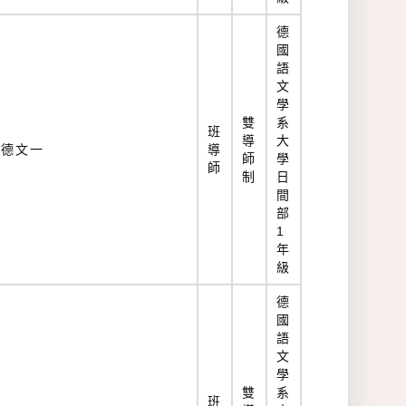
德
國
語
文
學
雙
系
班
導
大
德文一
導
師
學
師
制
日
間
部
1
年
級
德
國
語
文
學
雙
系
班