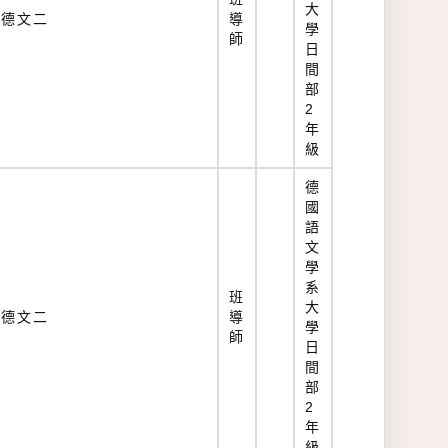
大
德文二
導
學
師
日
間
部
2
年
級
德
國
語
文
學
系
班
大
德文二
導
學
師
日
間
部
2
年
級