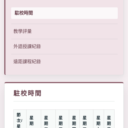
駐校時間
教學評量
外語授課紀錄
遠距課程紀錄
駐校時間
節
星
星
星
星
星
星
星
次/
期
期
期
期
期
期
期
星