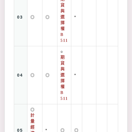
貨
與
03
◎
◎
選
*
擇
權
B
511
○
期
貨
與
04
◎
◎
選
*
擇
權
B
511
◎
計
量
經
05
*
◎
◎