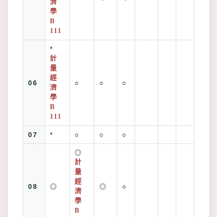
濟
學
B
111
*
計
量
經
06
○
○
○
濟
學
B
111
07
*
○
○
○
◎
計
量
經
08
◎
◎
○
濟
學
B