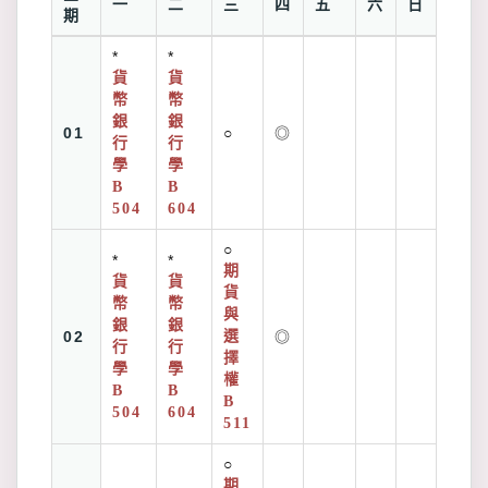
一
二
三
四
五
六
日
期
*
*
貨
貨
幣
幣
銀
銀
01
○
◎
行
行
學
學
B
B
504
604
○
*
*
期
貨
貨
貨
幣
幣
與
銀
銀
02
選
◎
行
行
擇
學
學
權
B
B
B
504
604
511
○
期