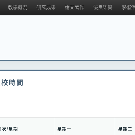
教學概況
研究成果
論文著作
優良榮譽
學術
駐校時間
節次/星期
星期一
星期二