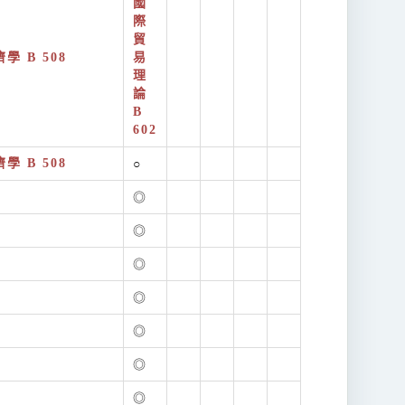
國
際
貿
學 B 508
易
理
論
B
602
學 B 508
○
◎
◎
◎
◎
◎
◎
◎