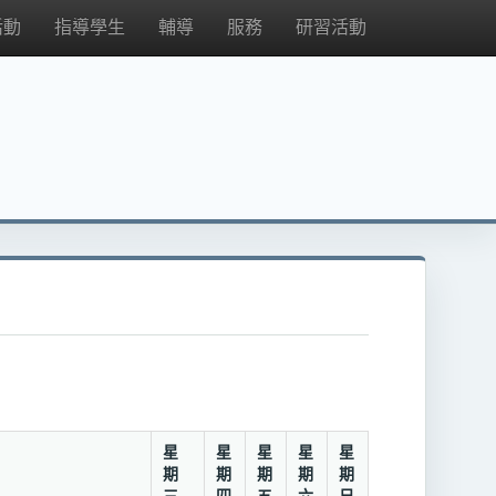
活動
指導學生
輔導
服務
研習活動
星
星
星
星
星
期
期
期
期
期