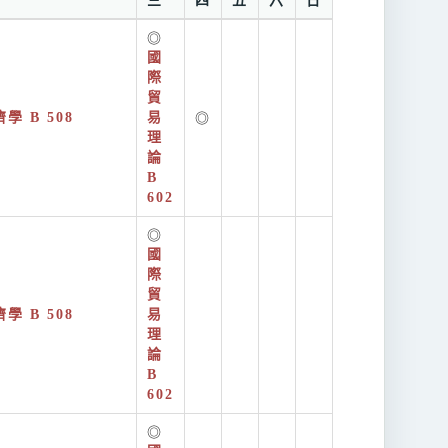
三
四
五
六
日
◎
國
際
貿
學 B 508
易
◎
理
論
B
602
◎
國
際
貿
學 B 508
易
理
論
B
602
◎