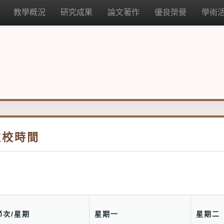
教學概況
研究成果
論文著作
優良榮譽
學術
駐校時間
節次/星期
星期一
星期二