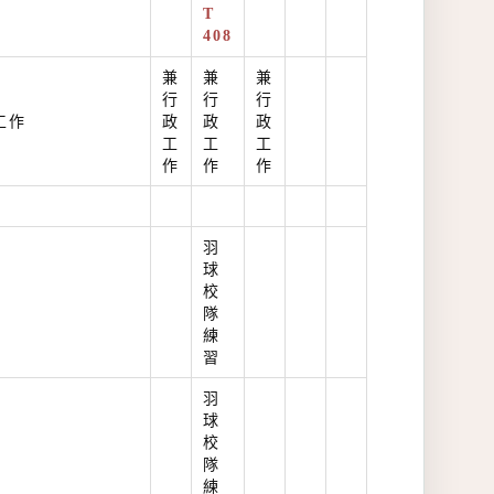
T
408
兼
兼
兼
行
行
行
工作
政
政
政
工
工
工
作
作
作
羽
球
校
隊
練
習
羽
球
校
隊
練