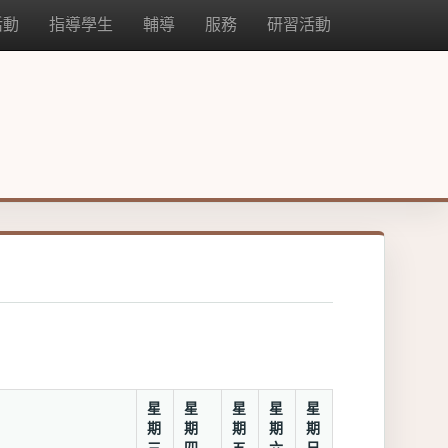
活動
指導學生
輔導
服務
研習活動
星
星
星
星
星
期
期
期
期
期