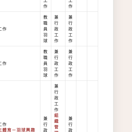
工
工
作
作
教
兼
兼
職
行
行
工作
員
政
政
羽
工
工
球
作
作
教
兼
兼
職
行
行
工作
員
政
政
羽
工
工
球
作
作
兼
行
政
工
作
組
兼
兼
織
工作
行
行
管
生體育－羽球興趣
政
政