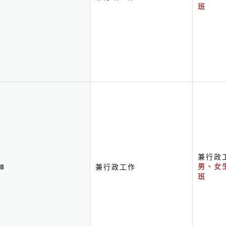
班
兼行政
8
兼行政工作
男、女
班