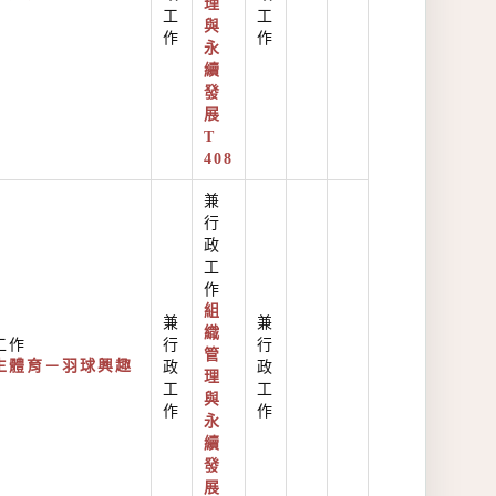
理
工
工
與
作
作
永
續
發
展
T
408
兼
行
政
工
作
組
兼
兼
織
工作
行
行
管
生體育－羽球興趣
政
政
理
工
工
與
作
作
永
續
發
展