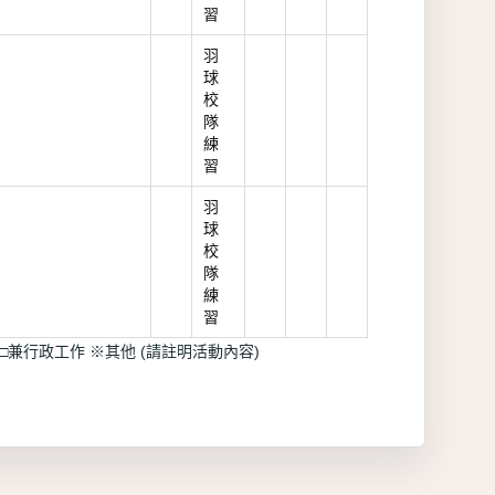
習
羽
球
校
隊
練
習
羽
球
校
隊
練
習
□兼行政工作 ※其他 (請註明活動內容)