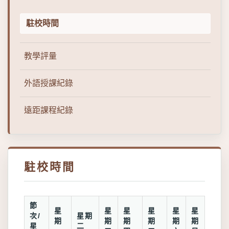
駐校時間
教學評量
外語授課紀錄
遠距課程紀錄
駐校時間
節
星
星
星
星
星
星
次/
星期
期
期
期
期
期
期
星
二