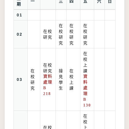
一
三
四
五
六
日
期
01
在
在
在
在校
校
校
校
02
研究
研
研
研
究
究
究
在
校
在校
上
在
研究
接
在
課
校
資料
見
校
資
03
研
處理
學
上
料
究
B
生
課
處
218
理
B
130
在
校
在校
上