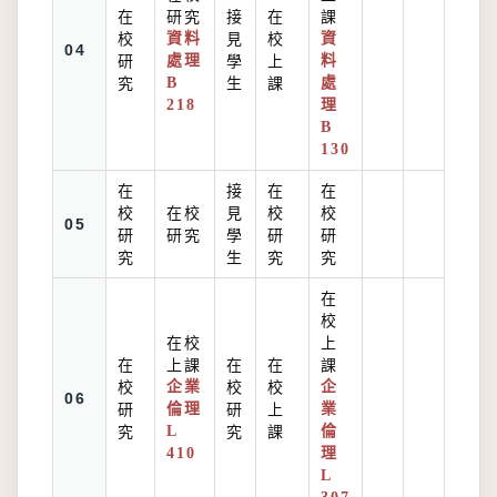
在
研究
接
在
課
校
資料
見
校
資
04
研
處理
學
上
料
究
B
生
課
處
218
理
B
130
在
接
在
在
校
在校
見
校
校
05
研
研究
學
研
研
究
生
究
究
在
校
在校
上
在
上課
在
在
課
校
企業
校
校
企
06
研
倫理
研
上
業
究
L
究
課
倫
410
理
L