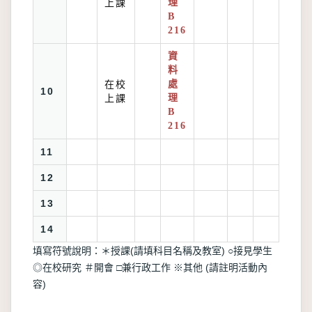
上課
理
B
216
資
料
在校
處
10
上課
理
B
216
11
12
13
14
填寫符號說明：＊授課(請填科目名稱及教室) ○接見學生
◎在校研究 ＃開會 □兼行政工作 ※其他 (請註明活動內
容)