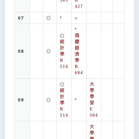
503
B
427
07
◎
*
○
*
◎
個
統
體
計
經
08
◎
學
濟
B
學
514
B
604
◎
大
統
學
計
學
09
◎
*
學
習
B
E
514
304
大
學