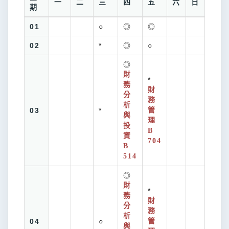
一
二
三
四
五
六
日
期
01
○
◎
◎
02
*
◎
○
◎
財
*
務
財
分
務
析
03
*
管
與
理
投
B
資
704
B
514
◎
財
*
務
財
分
務
析
04
○
管
與