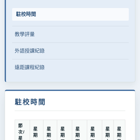
駐校時間
教學評量
外語授課紀錄
遠距課程紀錄
駐校時間
節
星
星
星
星
星
星
星
次/
期
期
期
期
期
期
期
星