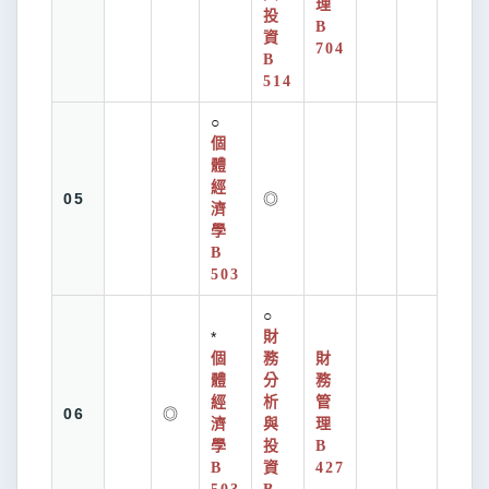
理
投
B
資
704
B
514
○
個
體
經
05
◎
濟
學
B
503
○
*
財
個
務
財
體
分
務
經
析
管
06
◎
濟
與
理
學
投
B
B
資
427