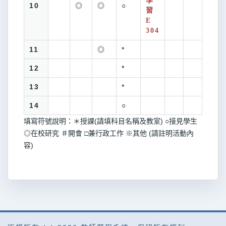
學
10
◎
◎
○
習
E
304
11
◎
*
12
*
13
*
14
○
填寫符號說明：＊授課(請填科目名稱及教室) ○接見學生
◎在校研究 ＃開會 □兼行政工作 ※其他 (請註明活動內
容)