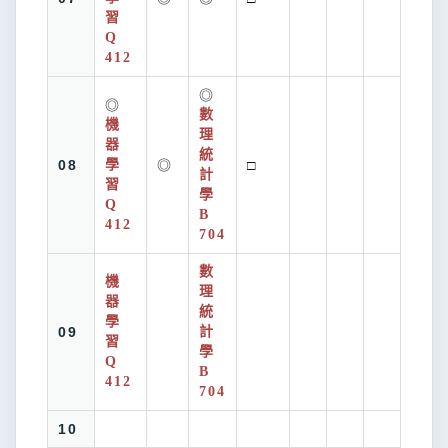
習
Q
412
◎
◎
數
機
理
器
統
08
學
◎
□
計
習
學
Q
B
412
704
數
機
理
器
統
學
09
計
習
學
Q
B
412
704
10