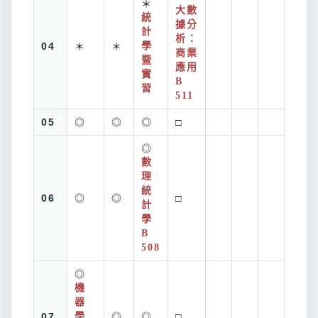
＊
大數
統
據分
計
析：
04
＊
＊
學
商業
暨
應用
實
B
習
511
05
◎
◎
◎
□
◎
數
理
統
06
◎
◎
□
計
學
B
508
◎
機
器
07
學
◎
◎
□