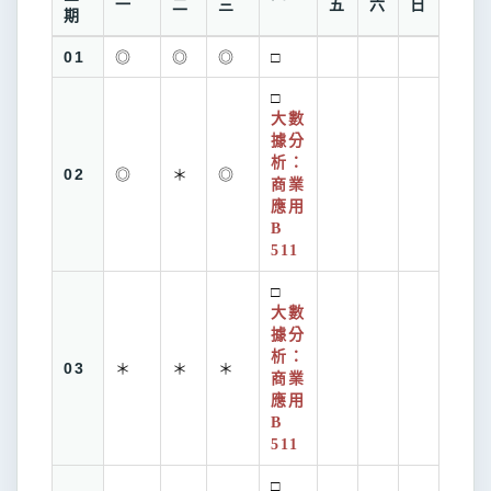
一
二
三
五
六
日
期
01
◎
◎
◎
□
□
大數
據分
析：
02
◎
＊
◎
商業
應用
B
511
□
大數
據分
析：
03
＊
＊
＊
商業
應用
B
511
□