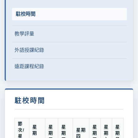
駐校時間
教學評量
外語授課紀錄
遠距課程紀錄
駐校時間
節
星
星
星
星
星
星
次/
星期
期
期
期
期
期
期
星
四