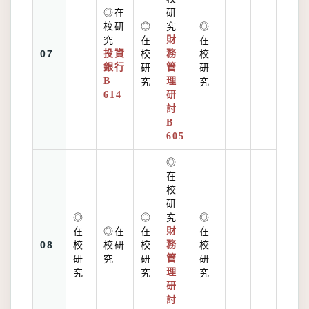
◎在
研
校研
◎
究
◎
究
在
財
在
07
投資
校
務
校
銀行
研
管
研
B
究
理
究
614
研
討
B
605
◎
在
校
研
◎
◎
究
◎
在
◎在
在
財
在
08
校
校研
校
務
校
研
究
研
管
研
究
究
理
究
研
討