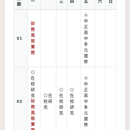
一
三
四
五
六
日
期
※
中
財
正
務
高
風
01
中
險
多
實
元
務
選
修
◎
在
※
校
中
研
◎
◎
正
究
◎在
在
在
高
02
財
校研
校
校
中
務
究
研
研
多
風
究
究
元
險
選
實
修