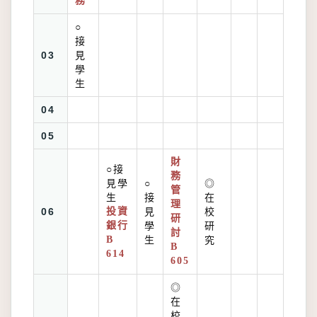
務
○
接
03
見
學
生
04
05
財
○接
務
見學
○
◎
管
生
接
在
理
06
投資
見
校
研
銀行
學
研
討
B
生
究
B
614
605
◎
在
校