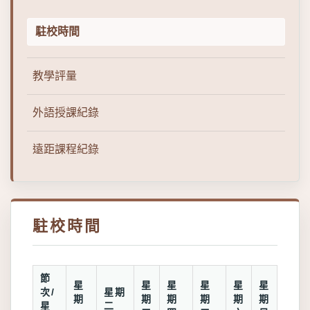
駐校時間
教學評量
外語授課紀錄
遠距課程紀錄
駐校時間
節
星
星
星
星
星
星
次/
星期
期
期
期
期
期
期
星
二