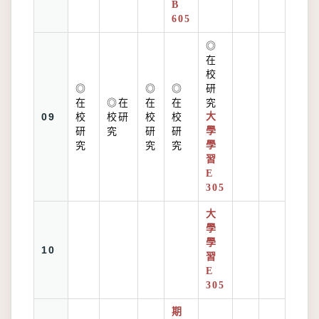
B
605
◎
在
校
◎
◎
◎
研
在
◎在
在
在
究
09
校
校研
校
校
大
研
究
研
研
學
究
究
究
學
習
E
305
大
學
學
10
習
E
305
期