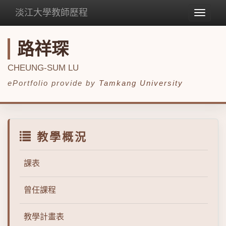
淡江大學教師歷程
Toggle
navigat
路祥琛
CHEUNG-SUM LU
ePortfolio provide by
Tamkang University
教學概況
課表
曾任課程
教學計畫表