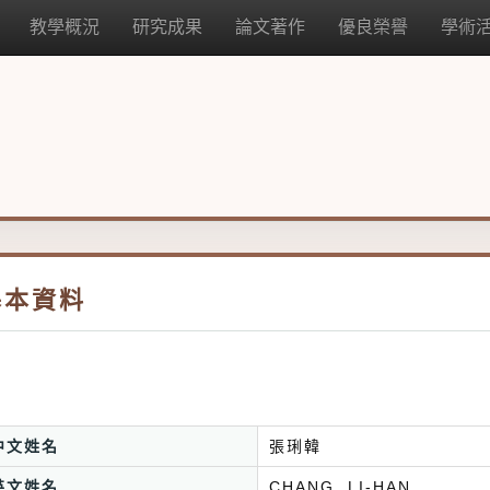
教學概況
研究成果
論文著作
優良榮譽
學術
基本資料
中文姓名
張琍韓
英文姓名
CHANG, LI-HAN