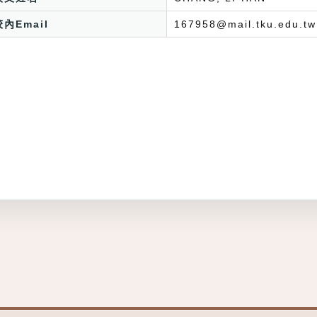
校內Email
167958@mail.tku.edu.tw