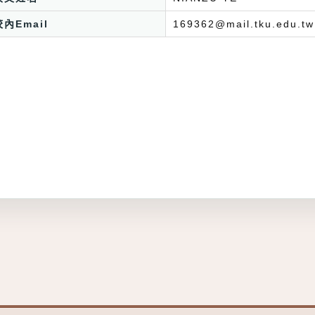
校內Email
169362@mail.tku.edu.tw