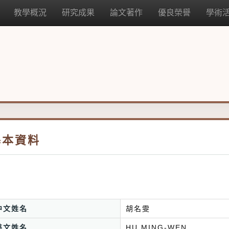
教學概況
研究成果
論文著作
優良榮譽
學術
基本資料
中文姓名
胡名雯
英文姓名
HU MING-WEN