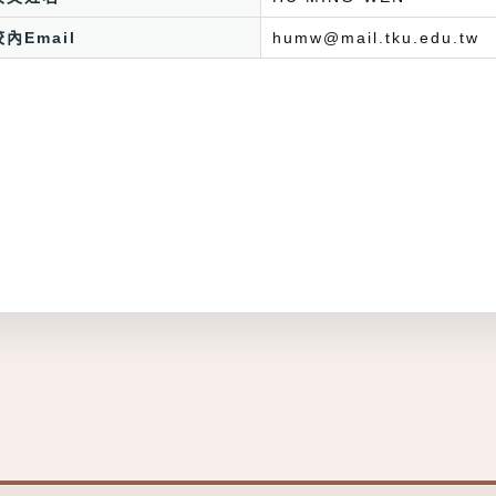
校內Email
humw@mail.tku.edu.tw