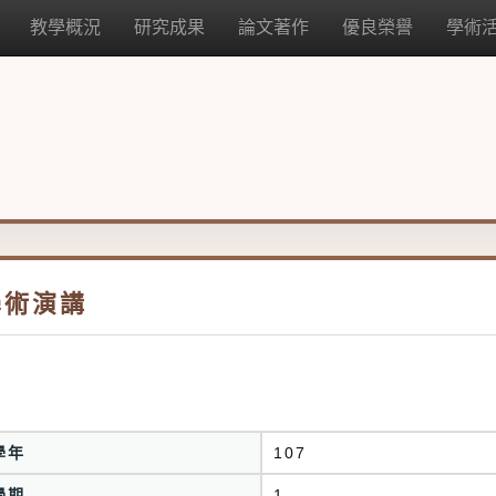
教學概況
研究成果
論文著作
優良榮譽
學術
學術演講
學年
107
學期
1