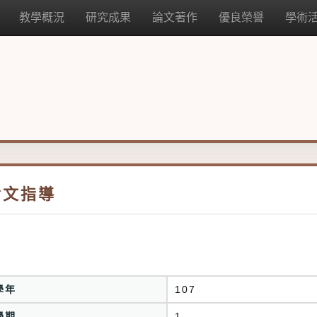
教學概況
研究成果
論文著作
優良榮譽
學術
論文指導
學年
107
學期
1