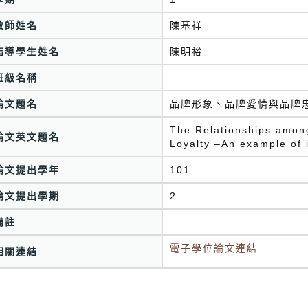
教師姓名
陳基祥
指導學生姓名
陳明裕
班級名稱
論文題名
品牌形象、品牌愛情與品牌忠誠
The Relationships amon
論文英文題名
Loyalty –An example of
論文提出學年
101
論文提出學期
2
備註
電子學位論文連結
相關連結