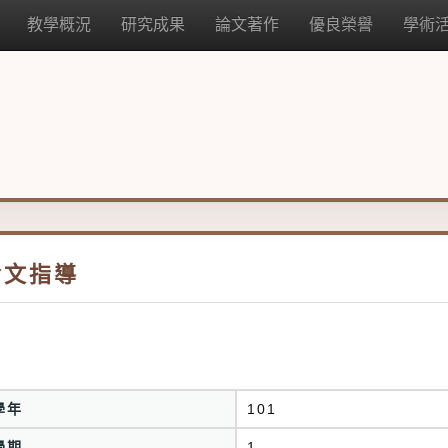
教學概況
研究成果
論文著作
優良榮譽
學術
論文指導
學年
101
學期
1