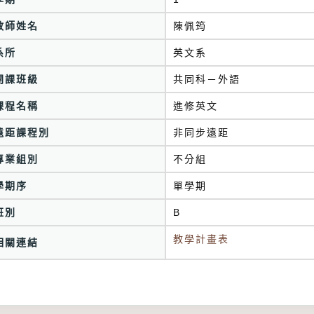
教師姓名
陳佩筠
系所
英文系
開課班級
共同科－外語
課程名稱
進修英文
遠距課程別
非同步遠距
專業組別
不分組
學期序
單學期
班別
B
教學計畫表
相關連結