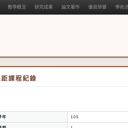
教學概況
研究成果
論文著作
優良榮譽
學術
遠距課程紀錄
學年
105
學期
1