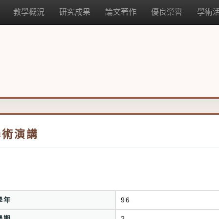
教學概況
研究成果
論文著作
優良榮譽
學術
學術演講
學年
96
學期
2