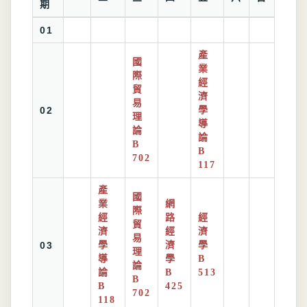
期
01
產
國
業
際
經
貿
濟
易
02
學
理
導
論
論
B
B
702
117
產
國
業
網
際
經
路
經
貿
濟
經
濟
易
03
學
濟
學
理
導
學
B
論
論
B
513
B
B
425
702
118