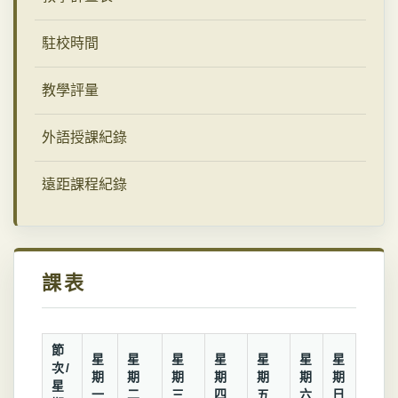
駐校時間
教學評量
外語授課紀錄
遠距課程紀錄
課表
節
星
星
星
星
星
星
星
次/
期
期
期
期
期
期
期
星
一
二
三
四
五
六
日