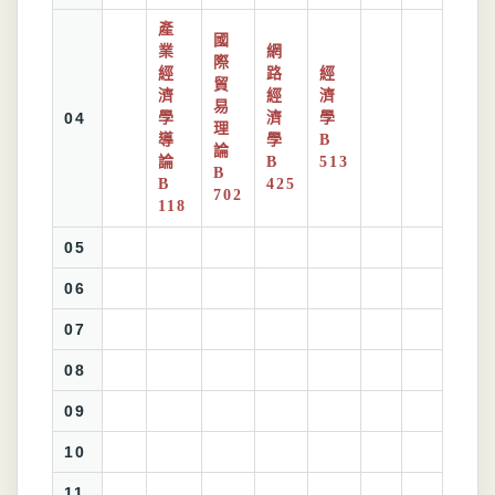
產
國
業
網
際
經
路
經
貿
濟
經
濟
易
04
學
濟
學
理
導
學
B
論
論
B
513
B
B
425
702
118
05
06
07
08
09
10
11