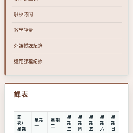
駐校時間
教學評量
外語授課紀錄
遠距課程紀錄
課表
節
星
星
星
星
星
星期
星期
次/
期
期
期
期
期
一
二
星期
三
四
五
六
日