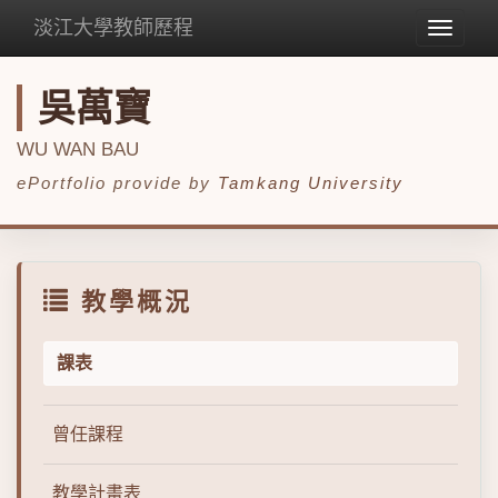
淡江大學教師歷程
Toggle
navigat
吳萬寶
WU WAN BAU
ePortfolio provide by
Tamkang University
教學概況
課表
曾任課程
教學計畫表