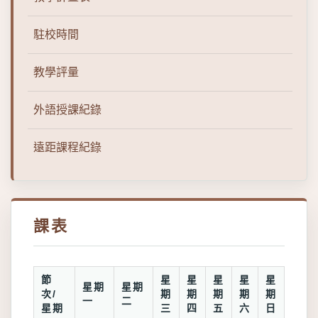
駐校時間
教學評量
外語授課紀錄
遠距課程紀錄
課表
節
星
星
星
星
星
星期
星期
次/
期
期
期
期
期
一
二
星期
三
四
五
六
日