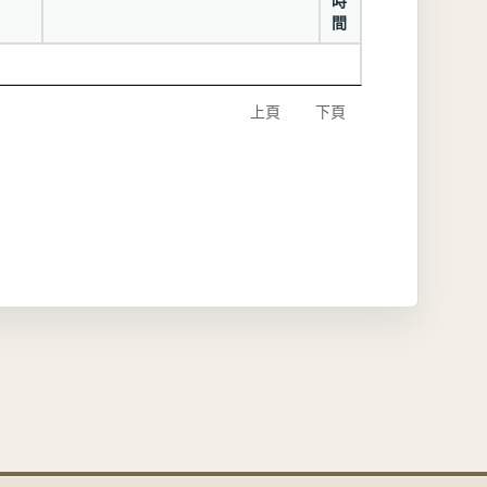
時
間
上頁
下頁