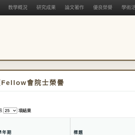
教學概況
研究成果
論文著作
優良榮譽
學術
Fellow會院士榮譽
示
項結果
學年期
標題