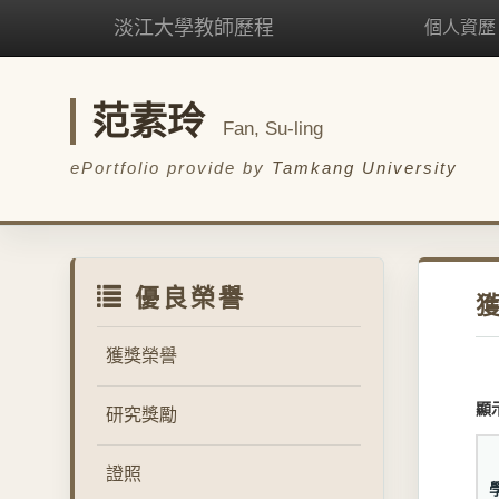
淡江大學教師歷程
個人資歷
范素玲
Fan, Su-ling
ePortfolio provide by
Tamkang University
優良榮譽
獲
獲獎榮譽
顯
研究獎勵
證照