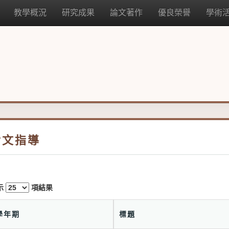
教學概況
研究成果
論文著作
優良榮譽
學術
論文指導
示
項結果
學年期
標題