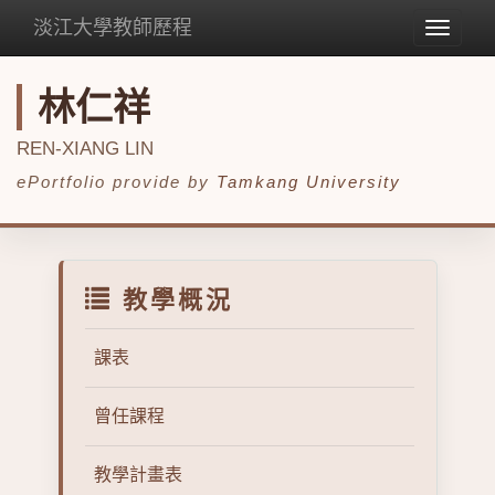
淡江大學教師歷程
Toggle
navigat
林仁祥
REN-XIANG LIN
ePortfolio provide by
Tamkang University
教學概況
課表
曾任課程
教學計畫表