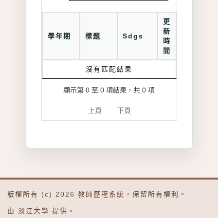
更
新
學年期
標題
Sdgs
時
間
沒有匹配結果
顯示第 0 至 0 項結果，共 0 項
上頁
下頁
版權所有 (c) 2026
教師歷程系統
，保留所有權利。
由
淡江大學
提供。