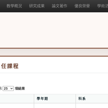
教學概況
研究成果
論文著作
優良榮譽
學術
曾任課程
示
項結果
#
學年期
科系