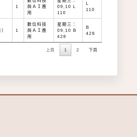
數位科技
星期三：
L
1
與ＡＩ應
09,10 L
110
用
110
數位科技
星期三：
B
日）
1
與ＡＩ應
09,10 B
428
用
428
上頁
1
2
下頁