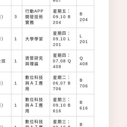
607
行動APP
星期五：
B
日）
3
開發技術
09,10 B
204
實務
204
星期四：
L
日）
1
大學學習
09,10 L
201
201
星期四：
資管研究
Q
士班
1
07,08 Q
與理論
408
408
數位科技
星期二：
B
日）
1
與ＡＩ應
06,07 B
706
用
706
數位科技
星期三：
B
日）
1
與ＡＩ應
09,10 B
616
用
616
數位科技
星期三：
B