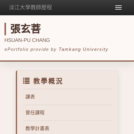
淡江大學教師歷程
Toggle
navigat
張玄菩
HSUAN-PU CHANG
ePortfolio provide by
Tamkang University
教學概況
課表
曾任課程
教學計畫表