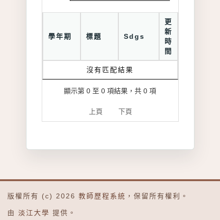
更
新
學年期
標題
Sdgs
時
間
沒有匹配結果
顯示第 0 至 0 項結果，共 0 項
上頁
下頁
版權所有 (c) 2026
教師歷程系統
，保留所有權利。
由
淡江大學
提供。