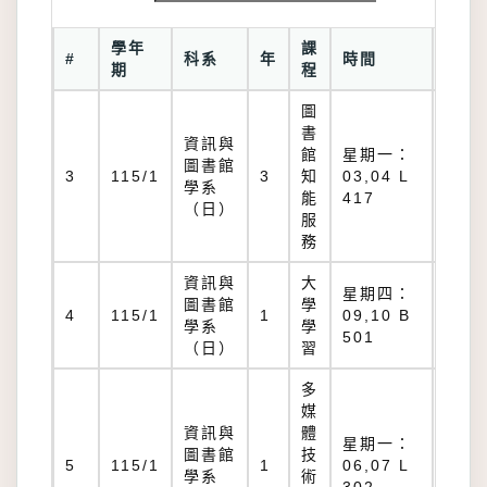
學年
課
教
#
科系
年
時間
期
程
室
圖
書
資訊與
館
星期一：
圖書館
L
3
115/1
3
知
03,04 L
學系
417
能
417
（日）
服
務
資訊與
大
星期四：
圖書館
學
B
4
115/1
1
09,10 B
學系
學
501
501
（日）
習
多
媒
資訊與
體
星期一：
圖書館
技
L
5
115/1
1
06,07 L
學系
術
302