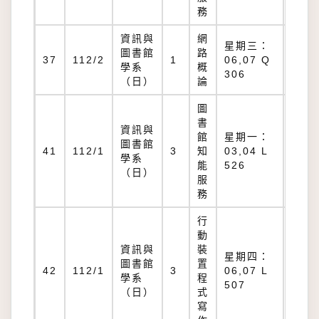
務
資訊與
網
星期三：
圖書館
路
Q
37
112/2
1
06,07 Q
學系
概
306
306
（日）
論
圖
書
資訊與
館
星期一：
圖書館
L
41
112/1
3
知
03,04 L
學系
526
能
526
（日）
服
務
行
動
資訊與
裝
星期四：
圖書館
置
L
42
112/1
3
06,07 L
學系
程
507
507
（日）
式
寫