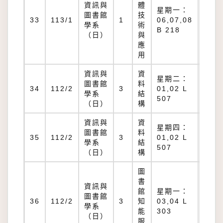
資訊與
體
星期一：
圖書館
技
B
33
113/1
1
06,07,08
學系
術
218
B 218
（日）
與
應
用
資訊與
資
星期二：
圖書館
料
L
34
112/2
3
01,02 L
學系
結
507
507
（日）
構
資訊與
資
星期四：
圖書館
料
L
35
112/2
3
01,02 L
學系
結
507
507
（日）
構
圖
書
資訊與
館
星期一：
圖書館
L
36
112/2
3
知
03,04 L
學系
303
能
303
（日）
服