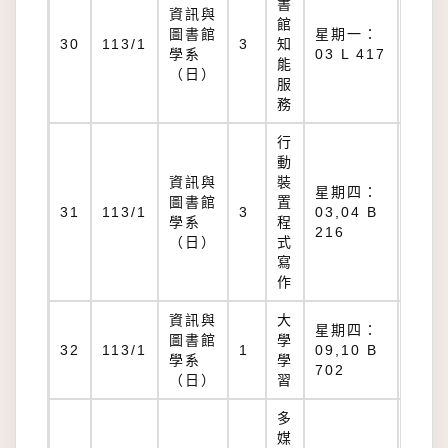
書
資訊與
館
圖書館
星期一：
L
30
113/1
3
知
學系
03 L 417
417
能
（日）
服
務
行
動
資訊與
裝
星期四：
圖書館
置
B
31
113/1
3
03,04 B
學系
程
216
216
（日）
式
寫
作
資訊與
大
星期四：
圖書館
學
B
32
113/1
1
09,10 B
學系
學
702
702
（日）
習
多
媒