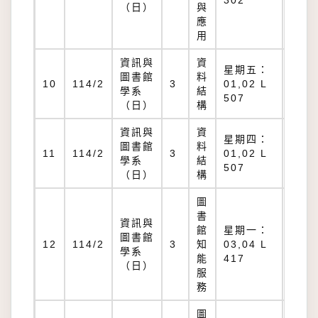
302
（日）
與
應
用
資訊與
資
星期五：
圖書館
料
L
10
114/2
3
01,02 L
學系
結
507
507
（日）
構
資訊與
資
星期四：
圖書館
料
L
11
114/2
3
01,02 L
學系
結
507
507
（日）
構
圖
書
資訊與
館
星期一：
圖書館
L
12
114/2
3
知
03,04 L
學系
417
能
417
（日）
服
務
圖