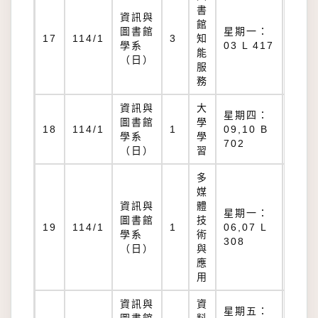
書
資訊與
館
圖書館
星期一：
L
17
114/1
3
知
學系
03 L 417
417
能
（日）
服
務
資訊與
大
星期四：
圖書館
學
B
18
114/1
1
09,10 B
學系
學
702
702
（日）
習
多
媒
資訊與
體
星期一：
圖書館
技
L
19
114/1
1
06,07 L
學系
術
308
308
（日）
與
應
用
資訊與
資
星期五：