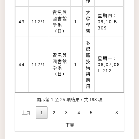
作
資訊與
大
星期四：
圖書館
學
B
43
112/1
1
09,10 B
學系
學
309
309
（日）
習
多
媒
資訊與
體
星期一：
圖書館
技
L
44
112/1
1
06,07,08
學系
術
212
L 212
（日）
與
應
用
顯示第 1 至 25 項結果，共 193 項
上頁
1
2
3
4
5
…
8
下頁