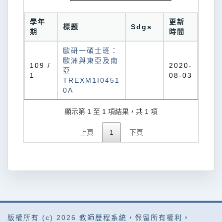
學年
更新
標題
Sdgs
期
時間
歐研一碩士班：
歐洲與東亞及南
109 /
2020-
亞
1
08-03
TREXM1I0451
0A
顯示第 1 至 1 項結果，共 1 項
上頁
1
下頁
版權所有 (c) 2026
教師歷程系統
，保留所有權利。