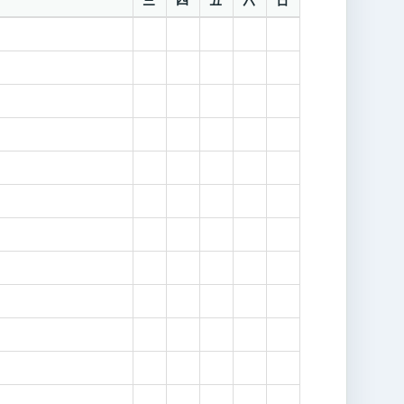
三
四
五
六
日