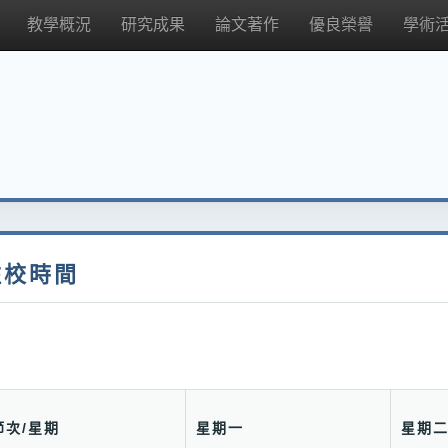
教學概況
研究成果
論文著作
優良榮譽
學術
駐校時間
節次/星期
星期一
星期