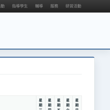
活動
指導學生
輔導
服務
研習活動
星
星
星
星
星
二
期
期
期
期
期