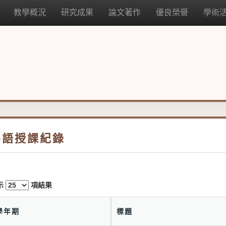
教學概況
研究成果
論文著作
優良榮譽
學術
外語授課紀錄
示
項結果
學年期
標題