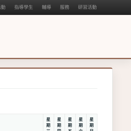
活動
指導學生
輔導
服務
研習活動
星
星
星
星
星
二
期
期
期
期
期