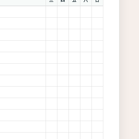
三
四
五
六
日