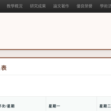
教學概況
研究成果
論文著作
優良榮譽
學術
課表
節次/星期
星期一
星期