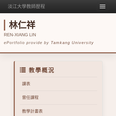
淡江大學教師歷程
Toggle
navigat
林仁祥
REN-XIANG LIN
ePortfolio provide by
Tamkang University
教學概況
課表
曾任課程
教學計畫表