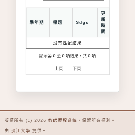
更
新
學年期
標題
Sdgs
時
間
沒有匹配結果
顯示第 0 至 0 項結果，共 0 項
上頁
下頁
版權所有 (c) 2026
教師歷程系統
，保留所有權利。
由
淡江大學
提供。