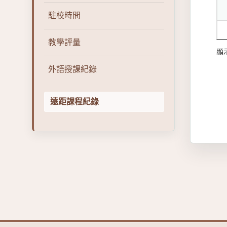
駐校時間
教學評量
顯示
外語授課紀錄
遠距課程紀錄