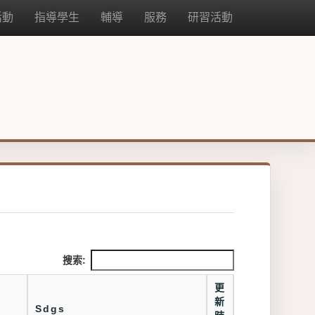
活動
指導學生
輔導
服務
研習活動
搜索:
更
新
Sdgs