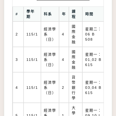
學年
課
教
#
科系
年
時間
期
程
室
國
經濟學
星期二：
際
B
2
115/1
系
4
06 B
金
50
（日）
508
融
國
經濟學
星期一：
際
B
3
115/1
系
4
01,02 B
金
61
（日）
615
融
貨
經濟學
幣
星期一：
B
4
115/1
系
2
銀
03,04 B
61
（日）
行
615
學
大
經濟學
星期一：
學
L
5
115/1
系
1
09,10 L