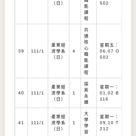
職
50
（日）
502
能
課
程
共
通
核
產業經
星期五：
心
O
39
111/1
濟學系
4
06,07 O
職
50
（日）
502
能
課
程
探
產業經
星期一：
索
B
40
111/1
濟學系
1
01,02 B
永
11
（日）
116
續
大
產業經
星期一：
學
T
41
111/1
濟學系
1
09,10 T
學
21
（日）
212
習