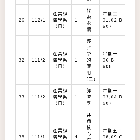
探
產業經
星期二：
索
B
26
112/1
濟學系
1
01,02 B
永
50
（日）
507
續
經
濟
產業經
學
星期一：
B
32
111/2
濟學系
1
的
06 B
60
（日）
應
608
用
(二)
產業經
經
星期一：
B
33
111/2
濟學系
1
濟
03,04 B
60
（日）
學
607
共
通
核
產業經
星期五：
心
O
38
111/1
濟學系
4
08,09 O