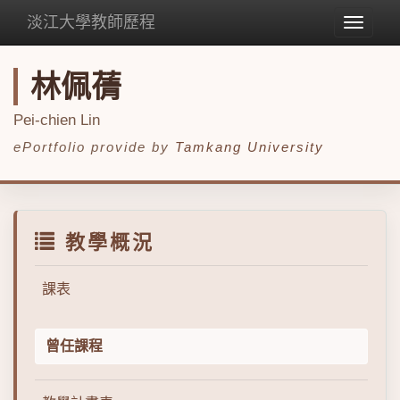
淡江大學教師歷程
Toggle
navigat
林佩蒨
Pei-chien Lin
ePortfolio provide by
Tamkang University
教學概況
課表
曾任課程