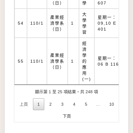
60
（日）
學
607
大
產業經
星期一：
學
E
54
110/1
濟學系
1
09,10 E
學
40
（日）
401
習
經
濟
產業經
學
星期一：
B
55
110/1
濟學系
1
的
06 B 116
11
（日）
應
用
(一)
顯示第 1 至 25 項結果，共 248 項
上頁
1
2
3
4
5
…
10
下頁