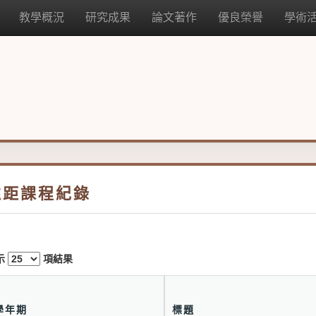
教學概況
研究成果
論文著作
優良榮譽
學術
遠距課程紀錄
示
項結果
學年期
標題