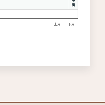
時
間
上頁
下頁