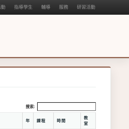
活動
指導學生
輔導
服務
研習活動
搜索:
教
年
課程
時間
室