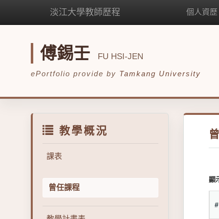
淡江大學教師歷程
個人資歷
傅錫壬
FU HSI-JEN
ePortfolio provide by
Tamkang University
教學概況
課表
顯
曾任課程
教學計畫表