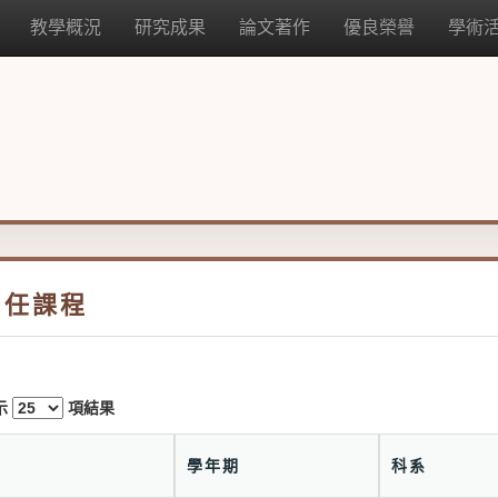
教學概況
研究成果
論文著作
優良榮譽
學術
曾任課程
示
項結果
#
學年期
科系