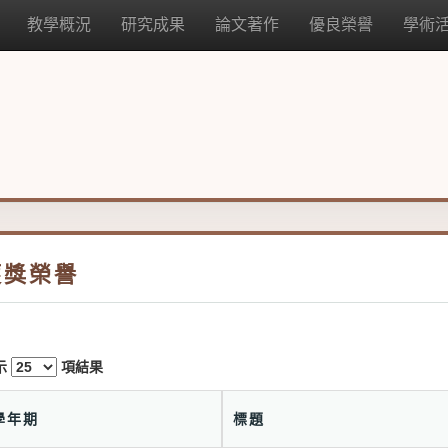
教學概況
研究成果
論文著作
優良榮譽
學術
獲獎榮譽
示
項結果
學年期
標題