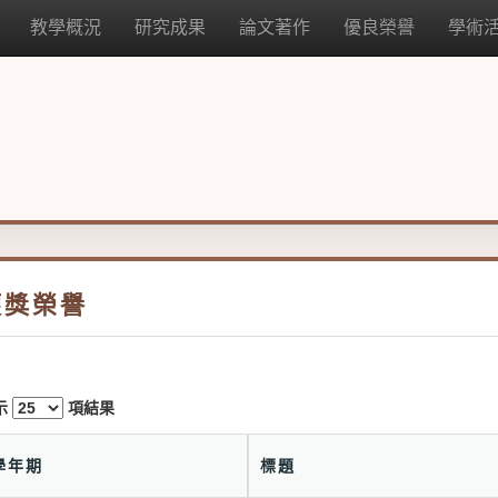
教學概況
研究成果
論文著作
優良榮譽
學術
獲獎榮譽
示
項結果
學年期
標題