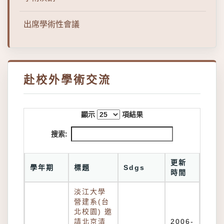
出席學術性會議
赴校外學術交流
顯示
項結果
搜索:
更新
學年期
標題
Sdgs
時間
淡江大學
營建系(台
北校園) 邀
請北京清
2006-