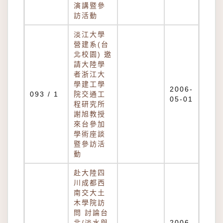
演講暨參
訪活動
淡江大學
營建系(台
北校園) 邀
請大陸學
者浙江大
學建工學
2006-
093 / 1
院交通工
05-01
程研究所
謝旭教授
來台參加
學術座談
暨參訪活
動
赴大陸四
川成都西
南交大土
木學院訪
問 討論台
北/淡水與
2006-