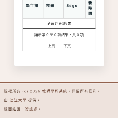
新
學年期
標題
Sdgs
時
間
沒有匹配結果
顯示第 0 至 0 項結果，共 0 項
上頁
下頁
版權所有 (c) 2026
教師歷程系統
，保留所有權利。
由
淡江大學
提供。
版面維護：
資訊處
。