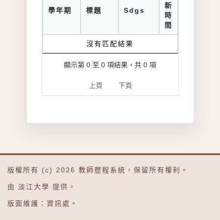
新
學年期
標題
Sdgs
時
間
沒有匹配結果
顯示第 0 至 0 項結果，共 0 項
上頁
下頁
版權所有 (c) 2026
教師歷程系統
，保留所有權利。
由
淡江大學
提供。
版面維護：
資訊處
。