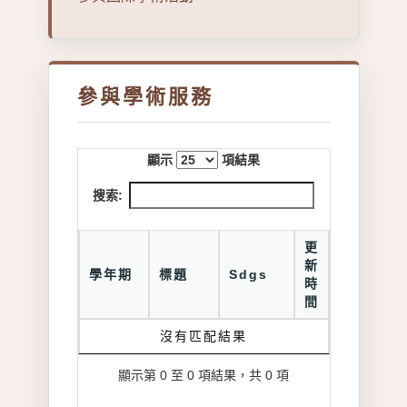
參與學術服務
顯示
項結果
搜索:
更
新
學年期
標題
Sdgs
時
間
沒有匹配結果
顯示第 0 至 0 項結果，共 0 項