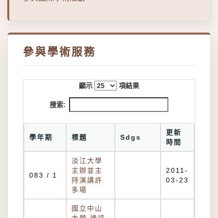
參與學術服務
顯示
項結果
搜索:
更新
學年期
標題
Sdgs
時間
淡江大學
主辦並主
2011-
083 / 1
持演講許
03-23
多場
國立中山