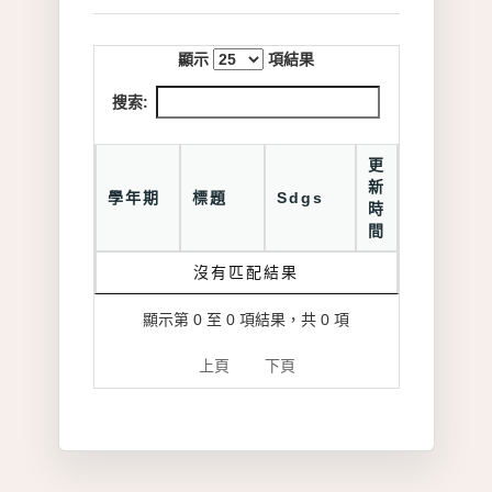
顯示
項結果
搜索:
更
新
學年期
標題
Sdgs
時
間
沒有匹配結果
顯示第 0 至 0 項結果，共 0 項
上頁
下頁