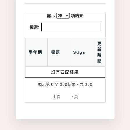
顯示
項結果
搜索:
更
新
學年期
標題
Sdgs
時
間
沒有匹配結果
顯示第 0 至 0 項結果，共 0 項
上頁
下頁