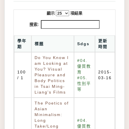
顯示
項結果
搜索:
學年
更新
標題
Sdgs
期
時間
Do You Know I
#04.
am Looking at
優質教
You? Visual
100
育
2015-
Pleasure and
/ 1
#05.
03-16
Body Politics
性別平
in Tsai Ming-
等
Liang's Films
The Poetics of
Asian
Minimalism:
Long
#04.
Take/Long
優質教