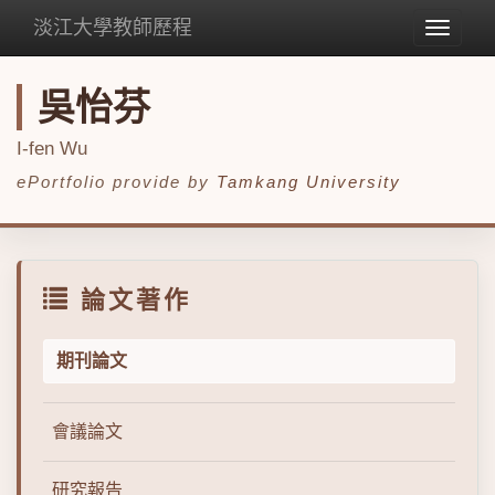
淡江大學教師歷程
Toggle
navigat
吳怡芬
I-fen Wu
ePortfolio provide by
Tamkang University
論文著作
期刊論文
會議論文
研究報告