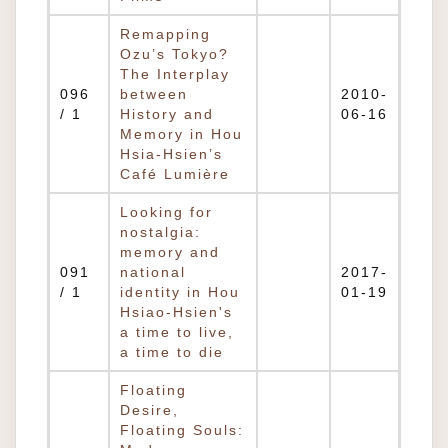
Remapping
Ozu’s Tokyo?
The Interplay
096
between
2010-
/ 1
History and
06-16
Memory in Hou
Hsia-Hsien’s
Café Lumière
Looking for
nostalgia:
memory and
091
national
2017-
/ 1
identity in Hou
01-19
Hsiao-Hsien's
a time to live,
a time to die
Floating
Desire,
Floating Souls: