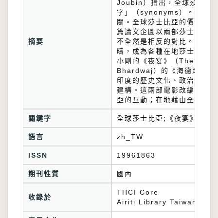
Joubin）指出，全球莎
字」（synonyms）。
關。全球莎士比亞的價值在於
篇論文企圖以兩部莎士比亞電
摘要
不全然是相反的對比。全球莎
疇，成為各種在地莎士比亞的
小剛的《夜宴》（The Banq
Bhardwaj）的《海德》（H
印度的歷史文化、政治脈絡，
建構。這兩部電影改編檢視全
亞的互動；在地藉由全球流動
關鍵字
全球莎士比亞;《夜宴》;《海
語言
zh_TW
ISSN
19961863
期刊性質
國內
THCI Core
收錄於