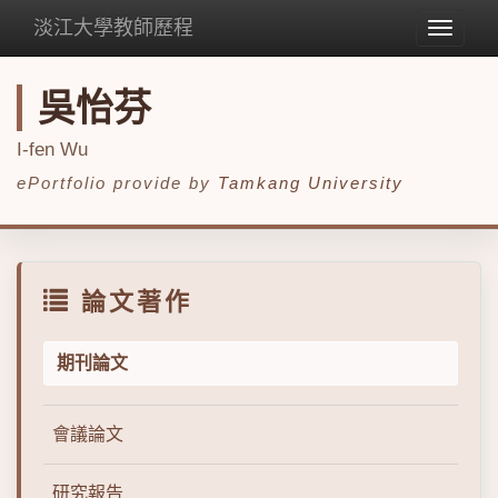
淡江大學教師歷程
Toggle
navigat
吳怡芬
I-fen Wu
ePortfolio provide by
Tamkang University
論文著作
期刊論文
會議論文
研究報告