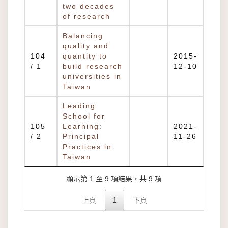
two decades
of research
Balancing
quality and
104
quantity to
2015-
/ 1
build research
12-10
universities in
Taiwan
Leading
School for
105
Learning:
2021-
/ 2
Principal
11-26
Practices in
Taiwan
顯示第 1 至 9 項結果，共 9 項
上頁
1
下頁